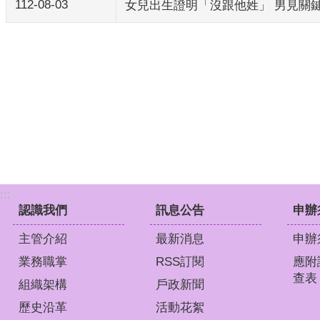
112-08-03
女兒出生證明「沒跟他姓」 男見關
:::
認識我們
訊息公告
申辦
主管介紹
最新消息
申辦
業務職掌
RSS訂閱
應附
查表
組織架構
戶政新聞
歷史沿革
活動花絮