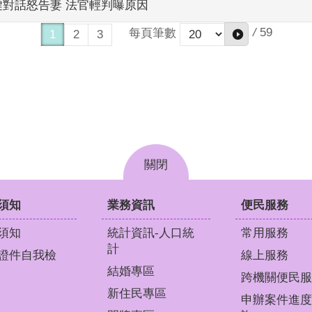
鍵對話怒告妻 法官輕判曝原因
/
59
每頁筆數
1
2
3
關閉
須知
業務資訊
便民服務
須知
統計資訊-人口統
常用服務
計
證件自我檢
線上服務
結婚專區
跨機關便民服
新住民專區
申辦案件進度