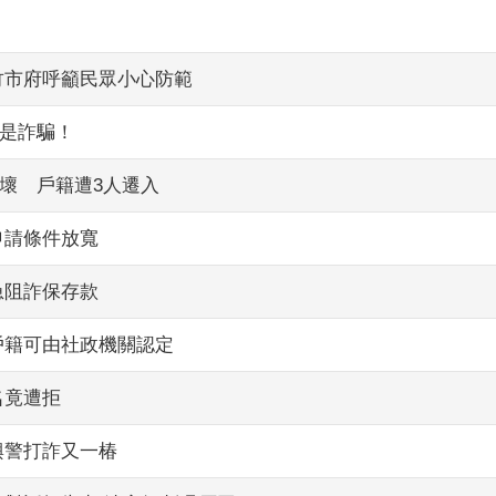
竹市府呼籲民眾小心防範
是詐騙！
壞 戶籍遭3人遷入
申請條件放寬
急阻詐保存款
戶籍可由社政機關認定
名竟遭拒
興警打詐又一椿