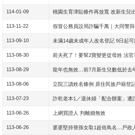
114-01-09
桃園生育津貼條件再放寬 改新生兒
113-11-22
假冒公務員設局詐騙千萬｜大同警與
113-09-10
未滿14歲未成年人改名登記 9日起
113-08-30
前夫死了！要幫2寶變更從母姓 法
113-08-29
龍年也無效…前7月新生兒數低於去
113-08-06
立院三讀姓名條例 原住民族戶籍登
113-07-23
詐乾老本1／退休婦「配合辦案」遭
113-06-26
上網買證人 判離婚無效
113-06-26
婆婆堅持替孫女取1超俗鳥名…戶政