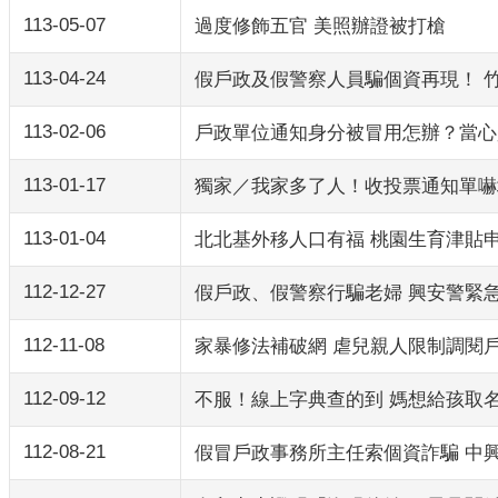
113-05-07
過度修飾五官 美照辦證被打槍
113-04-24
假戶政及假警察人員騙個資再現！ 
113-02-06
戶政單位通知身分被冒用怎辦？當心
113-01-17
獨家／我家多了人！收投票通知單嚇
113-01-04
北北基外移人口有福 桃園生育津貼
112-12-27
假戶政、假警察行騙老婦 興安警緊
112-11-08
家暴修法補破網 虐兒親人限制調閱
112-09-12
不服！線上字典查的到 媽想給孩取
112-08-21
假冒戶政事務所主任索個資詐騙 中