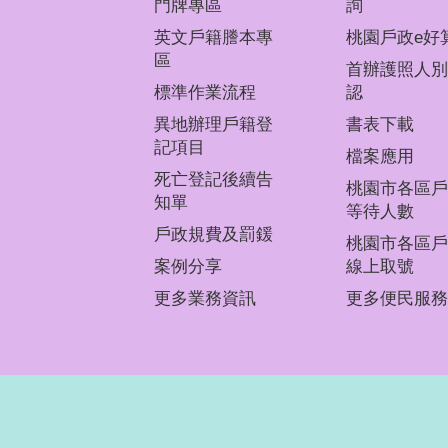
門牌專區
詢
英文戶籍謄本專
桃園戶政e好
區
首辦護照人別
標準作業流程
認
異地辦理戶籍登
書表下載
記項目
檔案應用
死亡登記後續告
桃園市各區戶
知單
等待人數
戶政規費及罰鍰
桃園市各區戶
案例分享
線上取號
更多業務資訊
更多便民服務