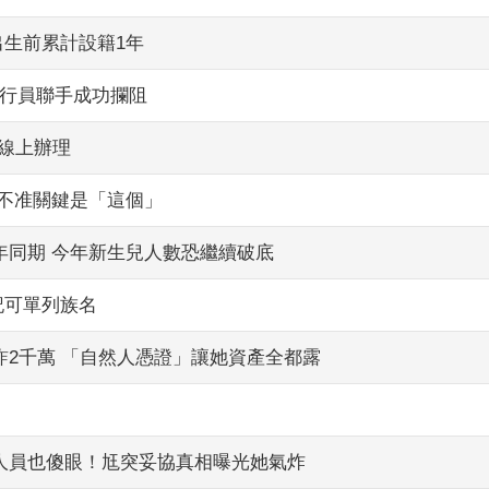
出生前累計設籍1年
行員聯手成功攔阻
可線上辦理
官不准關鍵是「這個」
年同期 今年新生兒人數恐繼續破底
記可單列族名
詐2千萬 「自然人憑證」讓她資產全都露
人員也傻眼！尪突妥協真相曝光她氣炸