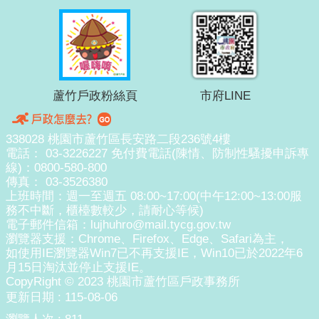
蘆竹戶政粉絲頁
市府LINE
338028 桃園市蘆竹區長安路二段236號4樓
電話： 03-3226227 免付費電話(陳情、防制性騷擾申訴專
線)：0800-580-800
傳真： 03-3526380
上班時間：週一至週五 08:00~17:00(中午12:00~13:00服
務不中斷，櫃檯數較少，請耐心等候)
電子郵件信箱：lujhuhro@mail.tycg.gov.tw
瀏覽器支援：Chrome、Firefox、Edge、Safari為主，
如使用IE瀏覽器Win7已不再支援IE，Win10已於2022年6
月15日淘汰並停止支援IE。
CopyRight © 2023 桃園市蘆竹區戶政事務所
更新日期
115-08-06