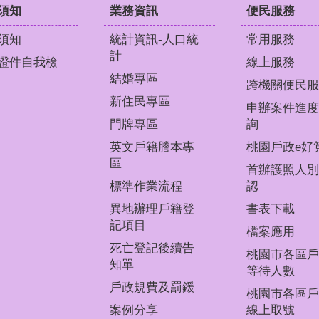
須知
業務資訊
便民服務
須知
統計資訊-人口統
常用服務
計
證件自我檢
線上服務
結婚專區
跨機關便民服
新住民專區
申辦案件進度
門牌專區
詢
英文戶籍謄本專
桃園戶政e好
區
首辦護照人別
標準作業流程
認
異地辦理戶籍登
書表下載
記項目
檔案應用
死亡登記後續告
桃園市各區戶
知單
等待人數
戶政規費及罰鍰
桃園市各區戶
案例分享
線上取號