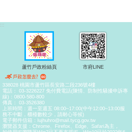
:::
蘆竹戶政粉絲頁
市府LINE
338028 桃園市蘆竹區長安路二段236號4樓
電話： 03-3226227 免付費電話(陳情、防制性騷擾申訴專
線)：0800-580-800
傳真： 03-3526380
上班時間：週一至週五 08:00~17:00(中午12:00~13:00服
務不中斷，櫃檯數較少，請耐心等候)
電子郵件信箱：lujhuhro@mail.tycg.gov.tw
瀏覽器支援：Chrome、Firefox、Edge、Safari為主，