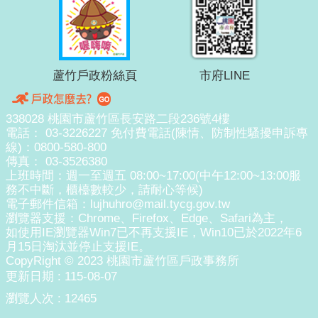
蘆竹戶政粉絲頁
市府LINE
338028 桃園市蘆竹區長安路二段236號4樓
電話： 03-3226227 免付費電話(陳情、防制性騷擾申訴專
線)：0800-580-800
傳真： 03-3526380
上班時間：週一至週五 08:00~17:00(中午12:00~13:00服
務不中斷，櫃檯數較少，請耐心等候)
電子郵件信箱：lujhuhro@mail.tycg.gov.tw
瀏覽器支援：Chrome、Firefox、Edge、Safari為主，
如使用IE瀏覽器Win7已不再支援IE，Win10已於2022年6
月15日淘汰並停止支援IE。
CopyRight © 2023 桃園市蘆竹區戶政事務所
更新日期
115-08-07
瀏覽人次
12465