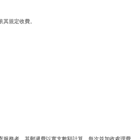
依其規定收費。
寄服務者，其郵遞費以實支數額計算，每次並加收處理費