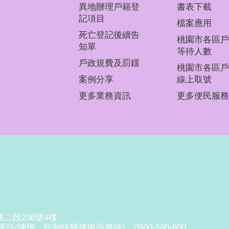
異地辦理戶籍登
書表下載
記項目
檔案應用
死亡登記後續告
桃園市各區戶
知單
等待人數
戶政規費及罰鍰
桃園市各區戶
案例分享
線上取號
更多業務資訊
更多便民服務
路二段236號4樓
付費電話(陳情、防制性騷擾申訴專線)：0800-580-800