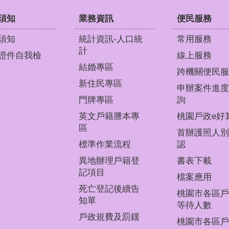
須知
業務資訊
便民服務
須知
統計資訊-人口統
常用服務
計
證件自我檢
線上服務
結婚專區
跨機關便民服
新住民專區
申辦案件進度
門牌專區
詢
英文戶籍謄本專
桃園戶政e好
區
首辦護照人別
標準作業流程
認
異地辦理戶籍登
書表下載
記項目
檔案應用
死亡登記後續告
桃園市各區戶
知單
等待人數
戶政規費及罰鍰
桃園市各區戶