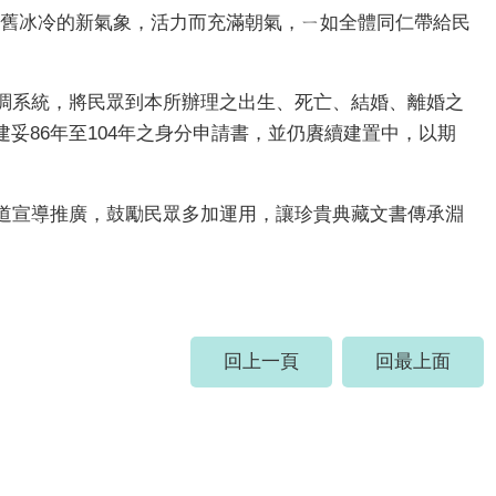
陳舊冰冷的新氣象，活力而充滿朝氣，ㄧ如全體同仁帶給民
調系統，將民眾到本所辦理之出生、死亡、結婚、離婚之
妥86年至104年之身分申請書，並仍賡續建置中，以期
道宣導推廣，鼓勵民眾多加運用，讓珍貴典藏文書傳承淵
回上一頁
回最上面