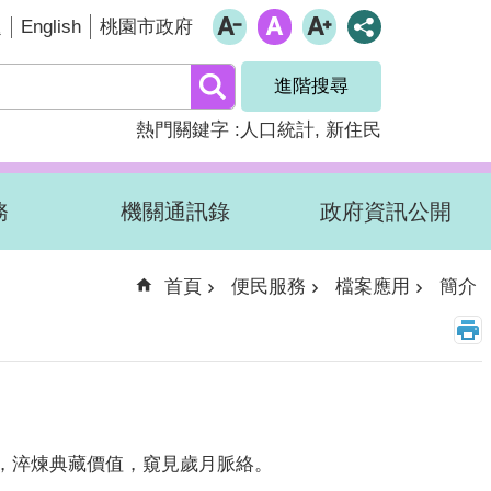
English
題
桃園市政府
進階搜尋
熱門關鍵字
人口統計
新住民
務
機關通訊錄
政府資訊公開
首頁
便民服務
檔案應用
簡介
，淬煉典藏價值，窺見歲月脈絡。