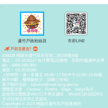
:::
蘆竹戶政粉絲頁
市府LINE
338028 桃園市蘆竹區長安路二段236號4樓
電話： 03-3226227 免付費電話(陳情、防制性騷擾申訴專
線)：0800-580-800
傳真： 03-3526380
上班時間：週一至週五 08:00~17:00(中午12:00~13:00服
務不中斷，櫃檯數較少，請耐心等候)
電子郵件信箱：lujhuhro@mail.tycg.gov.tw
瀏覽器支援：Chrome、Firefox、Edge、Safari為主，
如使用IE瀏覽器Win7已不再支援IE，Win10已於2022年6
月15日淘汰並停止支援IE。
CopyRight © 2023 桃園市蘆竹區戶政事務所