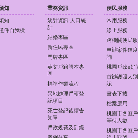
須知
業務資訊
便民服務
須知
統計資訊-人口統
常用服務
計
證件自我檢
線上服務
結婚專區
跨機關便民服
新住民專區
申辦案件進度
門牌專區
詢
英文戶籍謄本專
桃園戶政e好
區
首辦護照人別
標準作業流程
認
異地辦理戶籍登
書表下載
記項目
檔案應用
死亡登記後續告
桃園市各區戶
知單
等待人數
戶政規費及罰鍰
桃園市各區戶
案例分享
線上取號