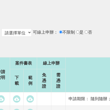
：
可線上申辦：
不限制
是
否
案件書表
線上申辦
申請
免
需
說明
下
範
憑
憑
載
例
證
證
申請期限： 隨到隨辦