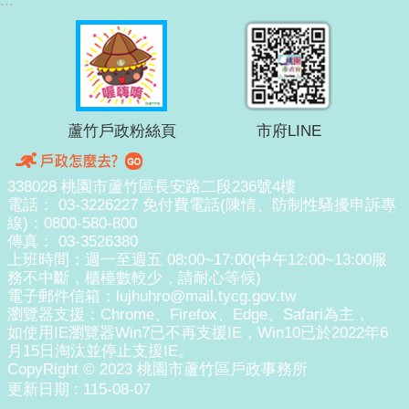
:::
蘆竹戶政粉絲頁
市府LINE
338028 桃園市蘆竹區長安路二段236號4樓
電話： 03-3226227 免付費電話(陳情、防制性騷擾申訴專
線)：0800-580-800
傳真： 03-3526380
上班時間：週一至週五 08:00~17:00(中午12:00~13:00服
務不中斷，櫃檯數較少，請耐心等候)
電子郵件信箱：lujhuhro@mail.tycg.gov.tw
瀏覽器支援：Chrome、Firefox、Edge、Safari為主，
如使用IE瀏覽器Win7已不再支援IE，Win10已於2022年6
月15日淘汰並停止支援IE。
CopyRight © 2023 桃園市蘆竹區戶政事務所
更新日期
115-08-07