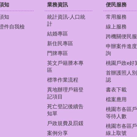
須知
業務資訊
便民服務
須知
統計資訊-人口統
常用服務
計
證件自我檢
線上服務
結婚專區
跨機關便民服
新住民專區
申辦案件進度
門牌專區
詢
英文戶籍謄本專
桃園戶政e好
區
首辦護照人別
標準作業流程
認
異地辦理戶籍登
書表下載
記項目
檔案應用
死亡登記後續告
桃園市各區戶
知單
等待人數
戶政規費及罰鍰
桃園市各區戶
案例分享
線上取號