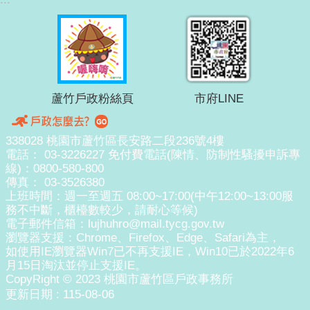
蘆竹戶政粉絲頁
市府LINE
338028 桃園市蘆竹區長安路二段236號4樓
電話： 03-3226227 免付費電話(陳情、防制性騷擾申訴專
線)：0800-580-800
傳真： 03-3526380
上班時間：週一至週五 08:00~17:00(中午12:00~13:00服
務不中斷，櫃檯數較少，請耐心等候)
電子郵件信箱：lujhuhro@mail.tycg.gov.tw
瀏覽器支援：Chrome、Firefox、Edge、Safari為主，
如使用IE瀏覽器Win7已不再支援IE，Win10已於2022年6
月15日淘汰並停止支援IE。
CopyRight © 2023 桃園市蘆竹區戶政事務所
更新日期
115-08-06