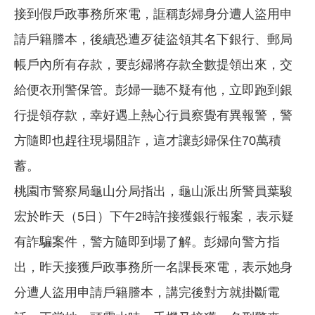
接到假戶政事務所來電，誆稱彭婦身分遭人盜用申
請戶籍謄本，後續恐遭歹徒盜領其名下銀行、郵局
帳戶內所有存款，要彭婦將存款全數提領出來，交
給便衣刑警保管。彭婦一聽不疑有他，立即跑到銀
行提領存款，幸好遇上熱心行員察覺有異報警，警
方隨即也趕往現場阻詐，這才讓彭婦保住70萬積
蓄。
桃園市警察局龜山分局指出，龜山派出所警員葉駿
宏於昨天（5日）下午2時許接獲銀行報案，表示疑
有詐騙案件，警方隨即到場了解。彭婦向警方指
出，昨天接獲戶政事務所一名課長來電，表示她身
分遭人盜用申請戶籍謄本，講完後對方就掛斷電