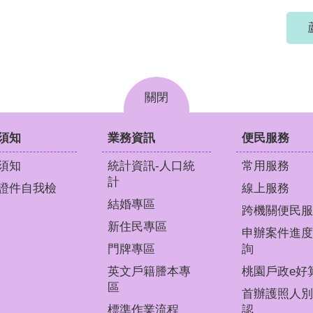
關閉
須知
業務資訊
便民服務
須知
統計資訊-人口統
常用服務
計
證件自我檢
線上服務
結婚專區
跨機關便民服
新住民專區
申辦案件進度
門牌專區
詢
英文戶籍謄本專
桃園戶政e好
區
首辦護照人別
標準作業流程
認