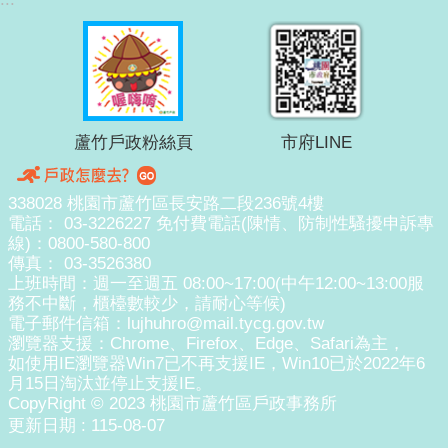
蘆竹戶政粉絲頁
市府LINE
338028 桃園市蘆竹區長安路二段236號4樓
電話： 03-3226227 免付費電話(陳情、防制性騷擾申訴專
線)：0800-580-800
傳真： 03-3526380
上班時間：週一至週五 08:00~17:00(中午12:00~13:00服
務不中斷，櫃檯數較少，請耐心等候)
電子郵件信箱：lujhuhro@mail.tycg.gov.tw
瀏覽器支援：Chrome、Firefox、Edge、Safari為主，
如使用IE瀏覽器Win7已不再支援IE，Win10已於2022年6
月15日淘汰並停止支援IE。
CopyRight © 2023 桃園市蘆竹區戶政事務所
更新日期
115-08-07