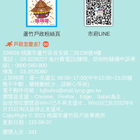
蘆竹戶政粉絲頁
市府LINE
338028 桃園市蘆竹區長安路二段236號4樓
電話： 03-3226227 免付費電話(陳情、防制性騷擾申訴專
線)：0800-580-800
傳真： 03-3526380
上班時間：週一至週五 08:00~17:00(中午12:00~13:00服
務不中斷，櫃檯數較少，請耐心等候)
電子郵件信箱：lujhuhro@mail.tycg.gov.tw
瀏覽器支援：Chrome、Firefox、Edge、Safari為主，
如使用IE瀏覽器Win7已不再支援IE，Win10已於2022年6
月15日淘汰並停止支援IE。
CopyRight © 2023 桃園市蘆竹區戶政事務所
更新日期
115-08-07
瀏覽人次
241