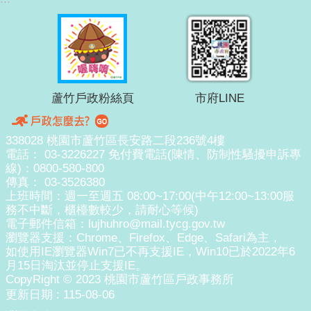
蘆竹戶政粉絲頁
市府LINE
338028 桃園市蘆竹區長安路二段236號4樓
電話： 03-3226227 免付費電話(陳情、防制性騷擾申訴專
線)：0800-580-800
傳真： 03-3526380
上班時間：週一至週五 08:00~17:00(中午12:00~13:00服
務不中斷，櫃檯數較少，請耐心等候)
電子郵件信箱：lujhuhro@mail.tycg.gov.tw
瀏覽器支援：Chrome、Firefox、Edge、Safari為主，
如使用IE瀏覽器Win7已不再支援IE，Win10已於2022年6
月15日淘汰並停止支援IE。
CopyRight © 2023 桃園市蘆竹區戶政事務所
更新日期
115-08-06